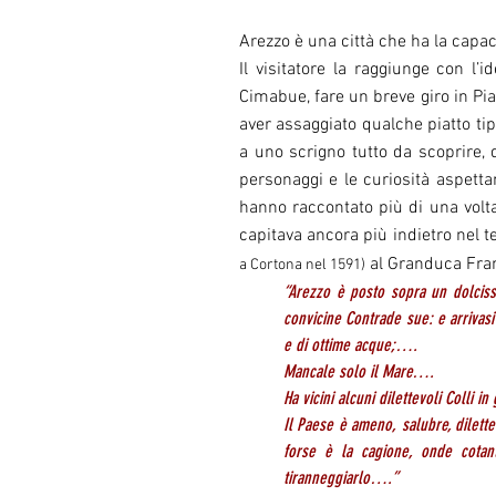
Arezzo è una città che ha la capa
Il visitatore la raggiunge con l’
Cimabue, fare un breve giro in Pi
aver assaggiato qualche piatto tip
a uno scrigno tutto da scoprire, d
personaggi e le curiosità aspetta
hanno raccontato più di una volta
capitava ancora più indietro nel 
al Granduca Fran
a Cortona nel 1591)
“Arezzo è posto sopra un dolciss
convicine Contrade sue: e arrivasi
e di ottime acque;….
Mancale solo il Mare….
Ha vicini alcuni dilettevoli Colli 
Il Paese è ameno, salubre, dilettev
forse è la cagione, onde cotan
tiranneggiarlo….”