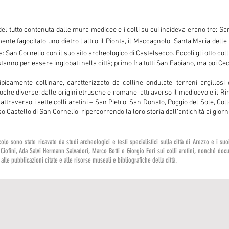
el tutto contenuta dalle mura medicee e i colli su cui incideva erano tre: Sa
ente fagocitato uno dietro l’altro il Pionta, il Maccagnolo, Santa Maria dell
za: San Cornelio con il suo sito archeologico di
Castelsecco
. Eccoli gli otto col
stanno per essere inglobati nella città; primo fra tutti San Fabiano, ma poi Ce
tipicamente collinare, caratterizzato da colline ondulate, terreni argillos
oche diverse: dalle origini etrusche e romane, attraverso il medioevo e il R
ttraverso i sette colli aretini – San Pietro, San Donato, Poggio del Sole, Co
o Castello di San Cornelio, ripercorrendo la loro storia dall’antichità ai giorni
olo sono state ricavate da studi archeologici e testi specialistici sulla città di Arezzo e i suoi
o Ciofini, Ada Salvi Hermann Salvadori, Marco Botti e Giorgio Feri sui colli aretini, nonché d
lle pubblicazioni citate e alle risorse museali e bibliografiche della città.