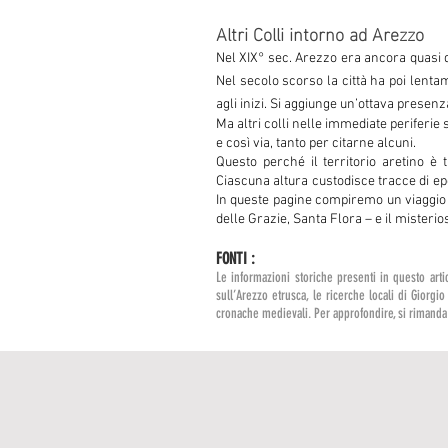
Altri Colli intorno ad Arezzo
Nel XIX° sec. Arezzo era ancora quasi d
Nel secolo scorso la città ha poi lentam
agli inizi. Si aggiunge un’ottava presen
Ma altri colli nelle immediate periferie 
e così via, tanto per citarne alcuni.
Questo perché il territorio aretino è 
Ciascuna altura custodisce tracce di ep
In queste pagine compiremo un viaggio a
delle Grazie, Santa Flora – e il misterios
FONTI :
​Le informazioni storiche presenti in questo artic
sull’Arezzo etrusca, le ricerche locali di Giorgi
cronache medievali. Per approfondire, si rimanda a