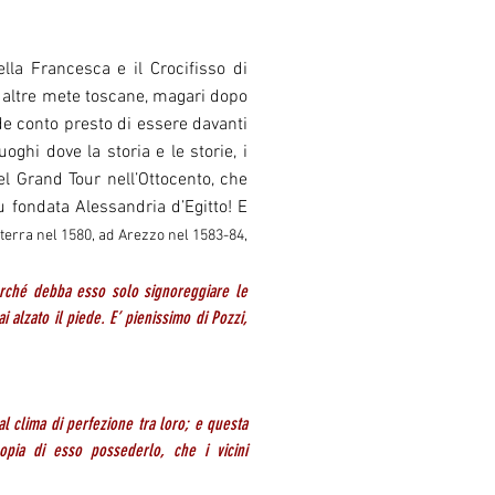
ella Francesca e il Crocifisso di
o altre mete toscane, magari dopo
nde conto presto di essere davanti
ghi dove la storia e le storie, i
el Grand Tour nell’Ottocento, che
u fondata Alessandria d’Egitto! E
erra nel 1580, ad Arezzo nel 1583-84,
perché debba esso solo signoreggiare le
 alzato il piede. E’ pienissimo di Pozzi,
tal clima di perfezione tra loro; e questa
opia di esso possederlo, che i vicini