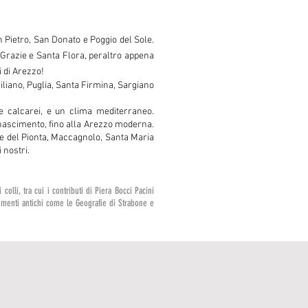
n Pietro, San Donato e Poggio del Sole.
e Grazie e Santa Flora, peraltro appena
li di Arezzo!
ciliano, Puglia, Santa Firmina, Sargiano
i e calcarei, e un clima mediterraneo.
inascimento, fino alla Arezzo moderna.
lle del Pionta, Maccagnolo, Santa Maria
 nostri.
 colli, tra cui i contributi di Piera Bocci Pacini
ocumenti antichi come le Geografie di Strabone e