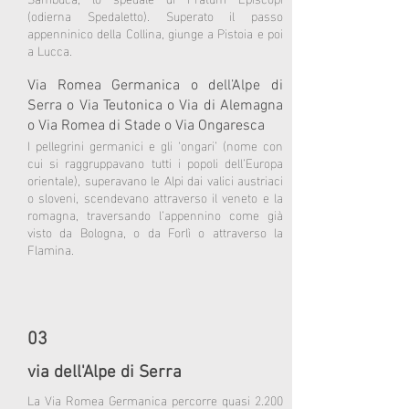
(odierna Spedaletto). Superato il passo
appenninico della Collina, giunge a Pistoia e poi
a Lucca.
Via Romea Germanica o dell’Alpe di
Serra o Via Teutonica o Via di Alemagna
o Via Romea di Stade o Via Ongaresca
I pellegrini germanici e gli ‘ongari’ (nome con
cui si raggruppavano tutti
i popoli dell’Europa
orientale), superavano le Alpi dai valici austriaci
o sloveni, scendevano attraverso il veneto e la
romagna, traversando l’appennino come già
visto da Bologna, o da Forlì o attraverso la
Flamina.
03
via dell'Alpe di Serra
La Via Romea Germanica percorre quasi 2.200