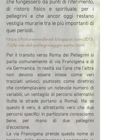
che fungessero da punti di riferimento,
di ristoro fisico e spirituale, per i
pellegrini e che ancor oggi restano
vestigia murarie tra le più importanti di
quei periodi..
https://historiemedievali.blogspot.com/2015
/12/le-vie-del-pellegrinaggio-santo.html
Per il transito verso Roma dei Pellegrini si
parla comunemente di via Francigena e di
via Germanica. In realtà sia l’una che l’altra
non devono essere intese come veri
tracciati univoci, piuttosto come direttrici
che contemplavano un notevole numero di
variabili, un ventaglio di percorsi alternativi
(tutte le strade portano a Roma). Ma se
questo è vero, è altrettanto vero che due
percorsi specifici in particolare conosciamo
bene, per mano di due pellegrini
d'eccezione.
La via Francigena prende questo nome al
termine della dominazione Longobarda in