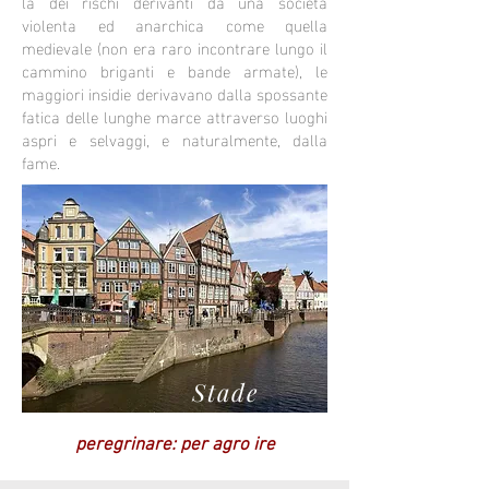
là dei rischi derivanti da una società
violenta ed anarchica come quella
medievale (non era raro incontrare lungo il
cammino briganti e bande armate), le
maggiori insidie derivavano dalla spossante
fatica delle lunghe marce attraverso luoghi
aspri e selvaggi, e naturalmente, dalla
fame.
Stade
peregrinare: per agro ire