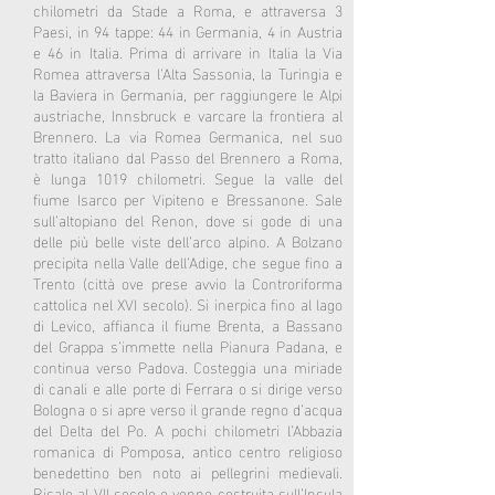
chilometri da Stade a Roma, e attraversa 3
Paesi, in 94 tappe: 44 in Germania, 4 in Austria
e 46 in Italia. Prima di arrivare in Italia la Via
Romea attraversa l’Alta Sassonia, la Turingia e
la Baviera in Germania, per raggiungere le Alpi
austriache, Innsbruck e varcare la frontiera al
Brennero. La via Romea Germanica, nel suo
tratto italiano dal Passo del Brennero a Roma,
è lunga 1019 chilometri. Segue la valle del
fiume Isarco per Vipiteno e Bressanone. Sale
sull’altopiano del Renon, dove si gode di una
delle più belle viste dell’arco alpino. A Bolzano
precipita nella Valle dell’Adige, che segue fino a
Trento (città ove prese avvio la Controriforma
cattolica nel XVI secolo). Si inerpica fino al lago
di Levico, affianca il fiume Brenta, a Bassano
del Grappa s’immette nella Pianura Padana, e
continua verso Padova. Costeggia una miriade
di canali e alle porte di Ferrara o si dirige verso
Bologna o si apre verso il grande regno d’acqua
del Delta del Po. A pochi chilometri l’Abbazia
romanica di Pomposa, antico centro religioso
benedettino ben noto ai pellegrini medievali.
Risale al VII secolo e venne costruita sull’Insula