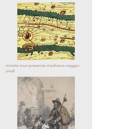
mirarte-tour-presenza-medioevo-viaggio-
small