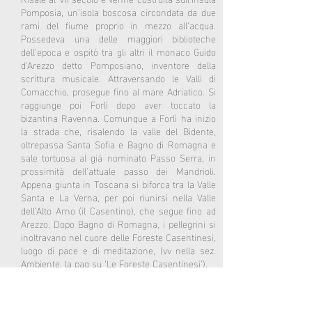
Pomposia, un’isola boscosa circondata da due
rami del fiume proprio in mezzo all’acqua.
Possedeva una delle maggiori biblioteche
dell’epoca e ospitò tra gli altri il monaco Guido
d’Arezzo detto Pomposiano, inventore della
scrittura musicale. Attraversando le Valli di
Comacchio, prosegue fino al mare Adriatico. Si
raggiunge poi Forlì dopo aver toccato la
bizantina Ravenna. Comunque a Forlì ha inizio
la strada che, risalendo la valle del Bidente,
oltrepassa Santa Sofia e Bagno di Romagna e
sale tortuosa al già nominato Passo Serra, in
prossimità dell’attuale passo dei Mandrioli.
Appena giunta in Toscana si biforca tra la Valle
Santa e La Verna, per poi riunirsi nella Valle
dell’Alto Arno (il Casentino), che segue fino ad
Arezzo. Dopo Bagno di Romagna, i pellegrini si
inoltravano nel cuore delle Foreste Casentinesi,
luogo di pace e di meditazione, (vv nella sez.
Ambiente, la pag su ‘Le Foreste Casentinesi’).
Il percorso, degrada poi per il Casentino verso
Arezzo e prosegue verso Orvieto, passando
lungo le pendici di Lignano e gli altri monti che