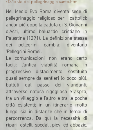
/12/le-vie-del-pellegrinaggio-santo.html
Nel Medio Evo Roma diventa sede di
pellegrinaggio religioso per i cattolici;
ancor più dopo la caduta di S. Giovanni
d'Acri, ultimo baluardo cristiano in
Palestina (1291). La definizione stessa
dei pellegrini cambia: diventano
'Pellegrini Romei'.
Le comunicazioni non erano certo
facili: l'antica viabilità romana in
progressivo disfacimento, sostituita
quasi sempre da sentieri (o poco più),
battuti dal passo dei viandanti,
attraverso natura rigogliosa e aspra,
tra un villaggio e l'altro e tra le poche
città esistenti; in un itinerario molto
lungo, sia in distanze che in tempi di
percorrenza. Da quì la necessità di
ripari, ostelli, spedali, pievi ed abbazie,