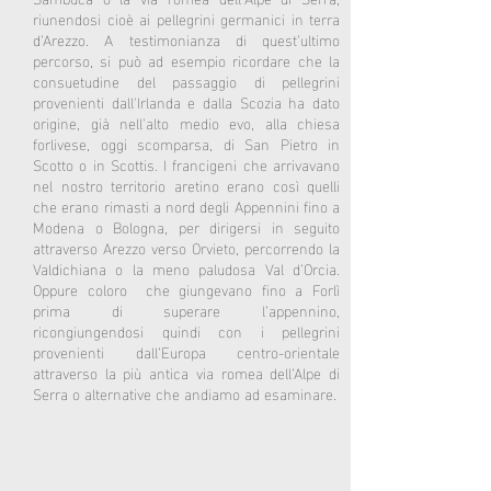
riunendosi cioè ai pellegrini germanici in terra
d’Arezzo. A testimonianza di quest’ultimo
percorso, si può ad esempio ricordare che la
consuetudine del passaggio di pellegrini
provenienti dall'
Irlanda
e dalla
Scozia
ha dato
origine, già nell'
alto medio evo
, alla chiesa
forlivese, oggi scomparsa, di
San Pietro in
Scotto o in Scottis
. I francigeni che arrivavano
nel nostro territorio aretino erano così quelli
che erano rimasti a nord degli Appennini fino a
Modena o Bologna, per dirigersi in seguito
attraverso Arezzo verso Orvieto, percorrendo la
Valdichiana o la meno paludosa Val d’Orcia.
Oppure coloro che giungevano fino a Forlì
prima di superare l’appennino,
ricongiungendosi quindi con i pellegrini
provenienti dall’Europa centro-orientale
attraverso la più antica via romea dell’Alpe di
Serra o alternative che andiamo ad esaminare.