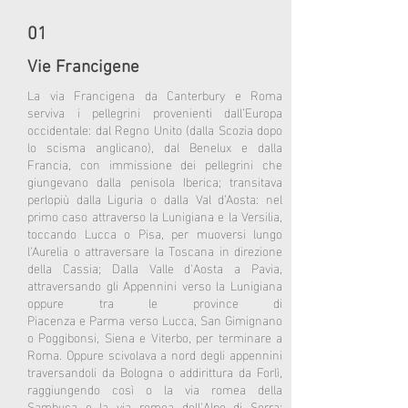
01
Vie Francigene
La via Francigena da Canterbury e Roma
serviva i pellegrini provenienti dall’Europa
occidentale: dal Regno Unito (dalla Scozia dopo
lo scisma anglicano), dal Benelux e dalla
Francia, con immissione dei pellegrini che
giungevano dalla penisola Iberica; transitava
perlopiù dalla Liguria o dalla Val d’Aosta: nel
primo caso attraverso la Lunigiana e la Versilia,
toccando Lucca o Pisa, per muoversi lungo
l’Aurelia o attraversare la Toscana in direzione
della Cassia; Dalla
Valle d'Aosta
a
Pavia
,
attraversando gli Appennini verso la Lunigiana
oppure tra le province di
Piacenza
e
Parma
verso
Lucca
, San Gimignano
o Poggibonsi, Siena e Viterbo, per terminare a
Roma. Oppure scivolava a nord degli appennini
traversandoli da Bologna o addirittura da Forlì,
raggiungendo così o la via romea della
Sambuca o la via romea dell'Alpe di Serra;