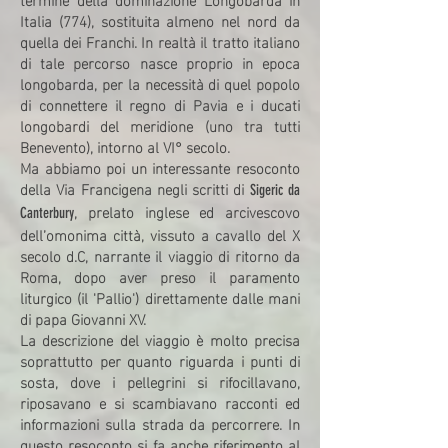
Italia (774), sostituita almeno nel nord da
quella dei Franchi. In realtà il tratto italiano
di tale percorso nasce proprio in epoca
longobarda, per la necessità di quel popolo
di connettere il regno di Pavia e i ducati
longobardi del meridione (uno tra tutti
Benevento), intorno al VI° secolo.
Ma abbiamo poi un interessante resoconto
della Via Francigena negli scritti di
Sigeric da
, prelato inglese ed arcivescovo
Canterbury
dell’omonima città, vissuto a cavallo del X
secolo d.C, narrante il viaggio di ritorno da
Roma, dopo aver preso il paramento
liturgico (il 'Pallio') direttamente dalle mani
di papa Giovanni XV.
La descrizione del viaggio è molto precisa
soprattutto per quanto riguarda i punti di
sosta, dove i pellegrini si rifocillavano,
riposavano e si scambiavano racconti ed
informazioni sulla strada da percorrere. In
questo resoconto si fa anche riferimento al