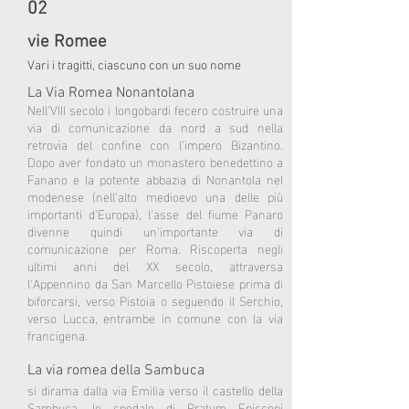
02
vie Romee
Vari i tragitti, ciascuno con un suo nome
La Via Rom
ea Nonantolana
Nell'VIII secolo i longobardi fecero costruire una
via di comunicazione da nord a sud nella
retrovia del confine con l'impero Bizantino.
Dopo aver fondato un monastero benedettino a
Fanano e la potente abbazia di Nonantola nel
modenese (nell'alto medioevo una delle più
importanti d'Europa), l'asse del fiume Panaro
divenne quindi un'importante via di
comunicazione per Roma. Riscoperta negli
ultimi anni del XX secolo, attraversa
l'Appennino da San Marcello Pistoiese prima di
biforcarsi, verso Pistoia o seguendo il Serchio,
verso Lucca, entrambe in comune con la via
francigena.
La via romea della Sambuca
si dirama dalla via Emilia verso il castello della
Sambuca, lo spedale di Pratum Episcopi