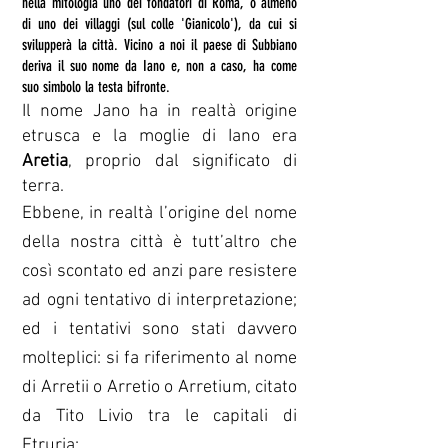
nella mitologia uno dei fondatori di Roma, o almeno
di uno dei villaggi (sul colle 'Gianicolo'), da cui si
svilupperà la città. Vicino a noi il paese di Subbiano
deriva il suo nome da Iano e, non a caso, ha come
suo simbolo la testa bifronte.
Il nome Jano ha in realtà origine
etrusca e la moglie di Iano era
Aretia
, proprio dal significato di
terra.
Ebbene, in realtà l’origine del nome
della nostra città è tutt’altro che
così scontato ed anzi pare resistere
ad ogni tentativo di interpretazione;
ed i tentativi sono stati davvero
molteplici: si fa riferimento al nome
di Arretii o Arretio o Arretium, citato
da Tito Livio tra le capitali di
Etruria;