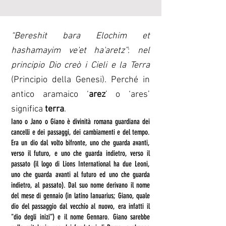
“Bereshit bara Elochim et
hashamayim ve'et ha'aretz”
:
nel
principio Dio creò i Cieli e la Terra
(Principio della Genesi). Perché in
antico aramaico ‘
arez
’ o ‘ares’
significa
terra
.
Iano o Jano o Giano è
divinità romana
guardiana dei
cancelli e dei passaggi, dei cambiamenti e del tempo.
Era un dio dal volto bifronte, uno che guarda avanti,
verso il futuro, e uno che guarda indietro, verso il
passato (il logo di Lions International ha due Leoni,
uno che guarda avanti al futuro ed uno che guarda
indietro, al passato). Dal suo nome derivano il nome
del mese di
gennaio
(in latino Ianuarius; Giano
, quale
dio del passaggio dal vecchio al nuovo,
era infatti il
"dio degli inizi”) e il nome
Gennaro
. Giano sarebbe