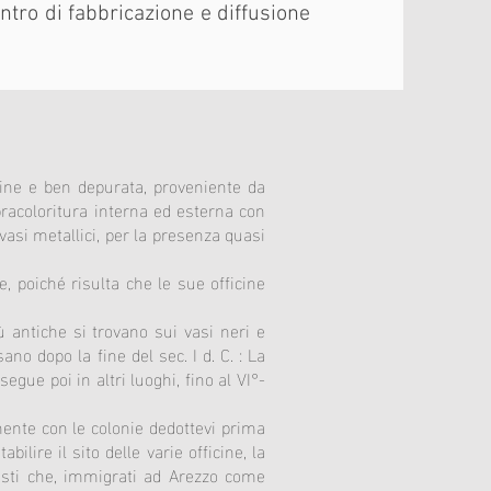
entro di fabbricazione e diffusione
a fine e ben depurata, proveniente da
opracoloritura interna ed esterna con
 vasi metallici, per la presenza quasi
, poiché risulta che le sue officine
ù antiche si trovano sui vasi neri e
sano dopo la fine del sec. I d. C. : La
gue poi in altri luoghi, fino al VI°-
ente con le colonie dedottevi prima
bilire il sito delle varie officine, la
tisti che, immigrati ad Arezzo come