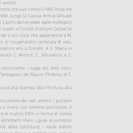
i aretini.
acconta che suo nonno (1484) trovò tre
elle, lungo la Cassia Antica (attuale
l Castro deriverebbe dalle molteplici
i scoprì a Cincelli (Centum Cellae) le
rande e più ricca, che appartenne a M.
i si ricuperarono centinaia di vasi,
rennio era a Cincelli. A S. Maria in
 Monaco C. Annius, C. Volusenus e C.
i conosciamo i saggi più belli sono:
Pantagatus dei Rasinî; Phileros di C.
a e alla stampa, alla rifinitura, alla
bricazione dei vasi aretini. I punzoni
ccata a mano con somma precisione. Il
le matrici fittili in forma di ciotole
altrettanti rilievi, uguali al punzone,
tà della coloritura; i vasai aretini
are il rilievo e contribuisce, con la