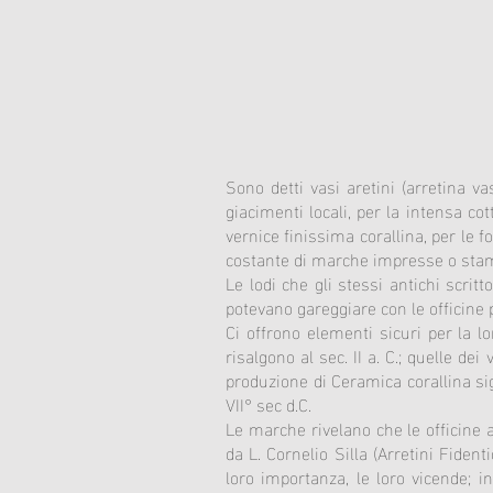
Sono detti vasi aretini (arretina va
giacimenti locali, per la intensa co
vernice finissima corallina, per le f
costante di marche impresse o stamp
Le lodi che gli stessi antichi scritt
potevano gareggiare con le officine
Ci offrono elementi sicuri per la l
risalgono al sec. II a. C.; quelle dei
produzione di Ceramica corallina sig
VII° sec d.C.
Le marche rivelano che le officine
da L. Cornelio Silla (Arretini Fidenti
loro importanza, le loro vicende; 