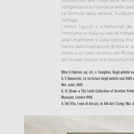
sottigliezza e la risonanza delle paret
La formula della vernice, fluidissim
tutt’oggi.
I motivi figurati e ornamentali dei
ritroviamo in Italia su vasi di metall
altari marmorei e sulla stessa Ara p
hanno dato l'ispirazione diretta ai v
molto a un vaso corallino del Museo
del museo stesso; ma nessuna matric
Oltre il Fabroni, op. cit., v. Funghini, Degli antichi
G. F. Gamurrini, Le iscrizioni degli antichi vasi fittili
Not. scavi, 1883
G. H. Chase a The Loeb Collection of Arretine Potter
Museum, Londra 1908.
A. Del Vita, I vasi di Arezzo, in Atti del I Congr. Na