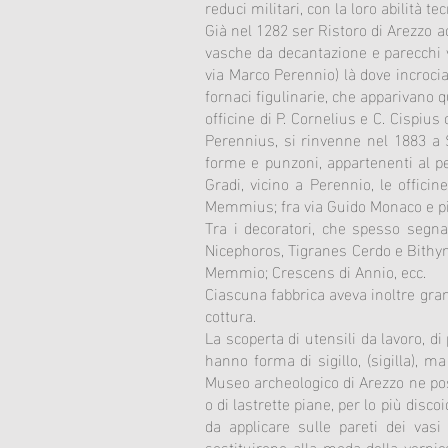
reduci militari, con la loro abilità te
Già nel 1282 ser Ristoro di Arezzo ac
vasche da decantazione e parecchi va
via Marco Perennio) là dove incrocia
fornaci figulinarie, che apparivano q
officine di P. Cornelius e C. Cispius
Perennius, si rinvenne nel 1883 a S
forme e punzoni, appartenenti al pe
Gradi, vicino a Perennio, le offici
Memmius; fra via Guido Monaco e pia
Tra i decoratori, che spesso segnav
Nicephoros, Tigranes Cerdo e Bithynu
Memmio; Crescens di Annio, ecc.
Ciascuna fabbrica aveva inoltre gran 
cottura.
La scoperta di utensili da lavoro, di
hanno forma di sigillo, (sigilla), m
Museo archeologico di Arezzo ne possi
o di lastrette piane, per lo più disco
da applicare sulle pareti dei vasi 
sostituirono alla moda della vernice