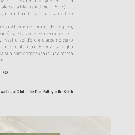
le parla Marziale (Epig., I, 53, 6).
a, con difficoltà si è potuta imitare
 repubblica e nel primo dell'impero,
mpana), su stucchi e pitture murali, su
 I vasi greci d'oro e d'argento certo
Museo archeologico di Firenze somiglia
a la sua corrispondenza in una forma
lo.
., 1895
Walters, al Catol. of the Rom. Pottery in the British