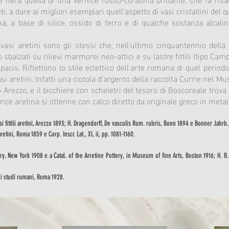
i, a dare ai migliori esemplari quell'aspetto di vasi cristallini del qua
a, a base di silice, ossido di ferro e di qualche sostanza alcalin
 vasi aretini sono gli stessi che, nell'ultimo cinquantennio della
o sbalzati su rilievi marmorei neo-attici e su lastre fittili (tipo Ca
acis. Riflettono lo stile eclettico dell'arte romana di quel periodo.
asi aretini. Infatti una ciotola d'argento della raccolta Currie nel 
 Arezzo, e il bicchiere con scheletri del tesoro di Boscoreale trov
e aretina si ottenne con calco diretto da originale greco in metal
 vasi fittili aretini, Arezzo 1893; H. Dragendorff, De vasculis Rom. rubris, Bonn 1894 e Bonner Jahrb
 aretini, Roma 1859 e Corp. Inscr. Lat., XI, ii, pp. 1081-1160.
y, New York 1908 e a Catal. of the Arretine Pottery, in Museum of fine Arts, Boston 1916; H. B. 
z. di studî romani, Roma 1928.