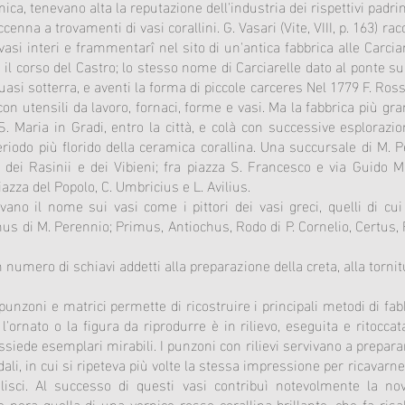
cnica, tenevano alta la reputazione dell'industria dei rispettivi padrin
cenna a trovamenti di vasi corallini. G. Vasari (Vite, VIII, p. 163) r
si interi e frammentarî nel sito di un'antica fabbrica alle Carciar
 il corso del Castro; lo stesso nome di Carciarelle dato al ponte su
uasi sotterra, e aventi la forma di piccole carceres Nel 1779 F. Ross
 con utensili da lavoro, fornaci, forme e vasi. Ma la fabbrica più g
. Maria in Gradi, entro la città, e colà con successive esplorazion
riodo più florido della ceramica corallina. Una succursale di M. Pe
ne dei Rasinii e dei Vibieni; fra piazza S. Francesco e via Guido
zza del Popolo, C. Umbricius e L. Avilius.
ano il nome sui vasi come i pittori dei vasi greci, quelli di cu
s di M. Perennio; Primus, Antiochus, Rodo di P. Cornelio, Certus, 
numero di schiavi addetti alla preparazione della creta, alla tornitur
 punzoni e matrici permette di ricostruire i principali metodi di fab
a l'ornato o la figura da riprodurre è in rilievo, eseguita e rito
ede esemplari mirabili. I punzoni con rilievi servivano a preparare 
idali, in cui si ripeteva più volte la stessa impressione per ricavarne 
lisci. Al successo di questi vasi contribuì notevolmente la novi
 nera quella di una vernice rosso-corallina brillante, che fa risalt