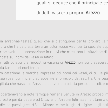
quali si deduce che il principale c
di detti vasi era proprio
Arezzo
sa, arretinae testae) quelli che si distinguono per la loro argill
ttura che ha dato alla terra un color rosso vivo, per la speciale s
orme svelte e la decorazione in rilievi che mostrano l'imitazione di
ate sui nomi dei vasai in latino.
ori attribuiscono all'industria vasaria di
Arezzo
non sono esagerate
 più famose di quel tempo.
oro datazione le marche impresse coi nomi dei vasai, di cui le pi
 vasi rossi cominciano ad apparire al principio del sec. I a. C. e ces
illata che nasce ad Arezzo e qui viene prodotta per due secoli, prose
 appartenevano a note famiglie romane venute in Arezzo probabilm
ores) e poi da Cesare od Ottaviano (Arretini Iulirnses); aiutano a sta
indicano paesi greci d'Asia Minore come luoghi d'origine degli ar