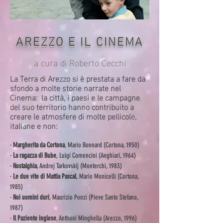
AREZZO E IL CINEMA
a cura di Roberto Cecchi
La Terra di Arezzo si è prestata a fare da
sfondo a molte storie narrate nel
Cinema: la città, i paesi e le campagne
del suo territorio hanno contribuito a
creare le atmosfere di molte pellicole,
italiane e non:
·
Margherita da Cortona
,
Mario Bonnard (Cortona, 1950)
·
La ragazza di Bube
, Luigi Comencini (Anghiari, 1964)
·
Nostalghia
, Andrej Tarkovskij (Monterchi, 1983)
·
Le due vite di Mattia Pascal
, Mario Monicelli (C
ortona,
1985)
·
Noi uomini duri
, Maurizio Ponzi (Pieve Santo Stefano,
1987)
·
Il Paziente inglese
, Anthoni Minghella (Arezzo, 1996)