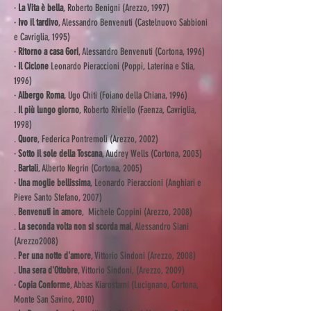
·
La Vita è bella
, Roberto Benigni (Arezzo, 1997)
·
Ivo il tardivo
, Alessandro Benvenuti (Castelnuovo Sabbioni
e Cavriglia, 1995)
·
Ritorno a casa Gori
, Alessandro Benvenuti (Cortona, 1996)
·
Il Ciclone
Leonardo Pieraccioni (Poppi, Laterina e Stia,
1996)
·
Albergo Roma
, Ugo Chiti (Foiano della Chiana, 1996)
.
Il più lungo giorno
, Roberto Riviello (Faenza, Cavriglia,
1998)
.
Quore
, Federica Pontremoli (Arezzo, 2002)
·
Sotto il sole della Toscana
, Audrey Wells (Cortona, 2003)
.
Bartali
, Alberto Negrin (Cortona, 2005)
·
Una moglie bellissima
, Leonardo Pieraccioni (Anghiari e
Pieve Santo Stefano, 2007)
.
Benvenuti in amore
, Michele Coppini (Arezzo, 2008)
.
La seconda volta non si scorda mai
, Alessandro Siani
(Arezzo2008)
.
Per una notte d'amore
, Vittorio Sindoni (Arezzo, 2008)
.
Una sera d'Ottobre
, Vittorio Sindoni, (Arezzo, 2009)
·
Copia Conforme
, Abbas Kiarostami (Lucignano, Cortona,
Monte San Savino, 2010)