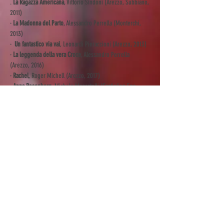
.
La Ragazza Americana
, Vittorio Sindoni (Arezzo, Subbiano,
201
1)
·
La Madonna del Parto
, Alessandro Perrella (Monterchi,
2013)
·
Un fantastico via vai
, Leonardi Pieraccioni (Arezzo, 2013)
·
La leggenda della vera Croce
, Alessandro Perrella
(Arezzo, 2016)
·
Rachel
, Roger Michell (Arezzo, 2017)
.
Anna Rosenberg
, Michele Moscatelli (Castiglion F.no,
2020)
.
La passion de l'instant,
Michele Moscatelli (Castiglion
f.no, 2023)
.
Jay Kelly
, Noah Baumbach (Arezzo 2024)
.
Campo di battaglia
, Gianni Amelio (Arezzo 2024)
E' auspicio di chi scrive che in futuro Arezzo
possa diventare una città con uno stretto
legame con il mondo dell'insegnamento e della
produzione del cinema
Alcuni Film girati nell'aretino