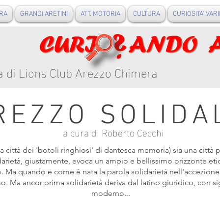
RA
GRANDI ARETINI
ATT. MOTORIA
CULTURA
CURIOSITA' VARI
a di Lions Club Arezzo Chimera
REZZO SOLIDA
a cura di Roberto Cecchi
(la città dei 'botoli ringhiosi' di dantesca memoria) sia una citt
arietà, giustamente, evoca un ampio e bellissimo orizzonte etico s
. Ma quando e come è nata la parola solidarietà nell'accezione 
 Ma ancor prima solidarietà deriva dal latino giuridico, con si
moderno...