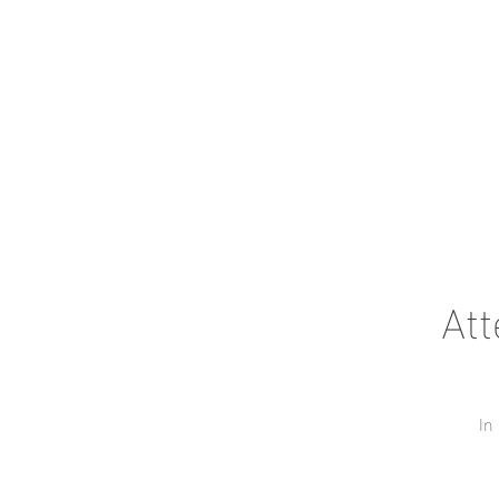
Att
In