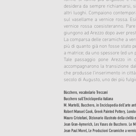
desidera da sempre richiamarsi, sia
altri luoghi. Compaiono contempora
sul vasellame a vernice rossa. Esi
vernice rossa coesisteranno. Pare 
giungono ad Arezzo dopo aver presta
La comparsa delle ceramiche a vern
più di quanto già non fosse stato pe
a matrice; da uno spessore (ed un 
Tale passaggio pone Arezzo in q
accompagnarono la transizione dall
che produsse l’inserimento in città
secolo di Augusto, uno dei più fulgid
Bùcchero, vocabolario Treccani
Bucchero sull'Enciclopedia italiana
M. Martelli,
Bucchero
, in Enciclopedia dell'arte a
Robert Manuel Cook,
Greek Painted Pottery
, Londo
Mauro Cristofani, Dizionario illustrato della civiltà 
Jean Gran-Aymerich, Les Vases de Bucchero. Le Mo
Jean Paul Morel, Le Produzioni Ceramiche a vernice 