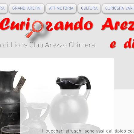
RA
GRANDI ARETINI
ATT. MOTORIA
CULTURA
CURIOSITA' VARI
a di Lions Club Arezzo Chimera
I buccheri etruschi sono vasi dal tipico co