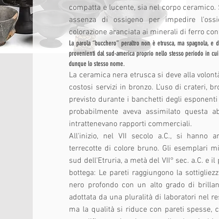
compatta e lucente, sia nel corpo ceramico. Si
assenza di ossigeno per impedire l'oss
colorazione aranciata ai minerali di ferro cont
ca-
La parola “bucchero” peraltro non è etrusca, ma spagnola, e d
provenienti dal sud-america proprio nello stesso periodo in cui
dunque lo stesso nome.
La ceramica nera etrusca si deve alla volont
costosi servizi in bronzo. L’uso di crateri, br
previsto durante i banchetti degli esponenti
probabilmente aveva assimilato questa ab
intrattenevano rapporti commerciali.
All'inizio, nel VII secolo a.C., si hanno
terrecotte di colore bruno. Gli esemplari m
sud dell'Etruria, a metà del VII° sec. a.C. e i
bottega: Le pareti raggiungono la sottigliez
nero profondo con un alto grado di brillan
adottata da una pluralità di laboratori nel r
ma la qualità si riduce con pareti spesse, 