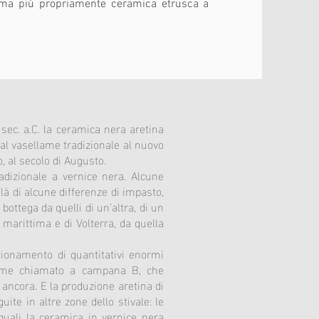
hiama più propriamente ceramica etrusca a
 sec. a.C. la ceramica nera aretina
 dal vasellame tradizionale al nuovo
, al secolo di Augusto.
dizionale a vernice nera. Alcune
 là di alcune differenze di impasto,
bottega da quelli di un’altra, di un
a marittima e di Volterra, da quella
zionamento di quantitativi enormi
ellame chiamato a campana B, che
ro ancora. E la produzione aretina di
e in altre zone dello stivale: le
quali la ceramica in vernice nera