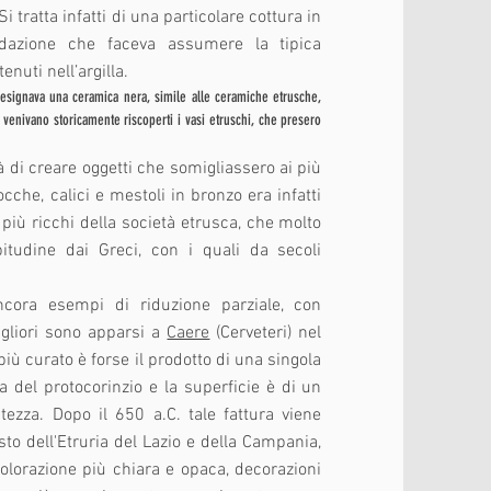
 tratta infatti di una particolare cottura in
idazione che faceva assumere la tipica
enuti nell’argilla.
esignava una ceramica nera, simile alle ceramiche etrusche,
 venivano storicamente riscoperti i vasi etruschi, che presero
à di creare oggetti che somigliassero ai più
ocche, calici e mestoli in bronzo era infatti
 più ricchi della società etrusca, che molto
itudine dai Greci, con i quali da secoli
 ancora esempi di riduzione parziale, con
igliori sono apparsi a
Caere
(Cerveteri) nel
l più curato
è
forse il prodotto di una singola
za del
protocorinzio
e la superficie è di un
tezza. Dopo il 650 a.C. tale fattura viene
esto dell'Etruria del Lazio e della Campania,
colorazione più chiara e opaca, decorazioni