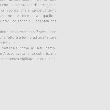
 che la lavorazione di terraglie di
 di fabbrica, che si perpetueranno
asellame a vernice nera e quello a
i greci od ancor più orientali che
detto, resisteranno 6-7 secoli, ben
una fattura a tornio ad una fattura
esistente.
 materiale come in altri campi,
le Arezzo aveva tanto sofferto, ma
a ceramica sigillata – a quello del