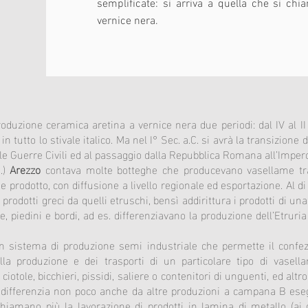
semplificate: si arriva a quella che si c
vernice nera.
roduzione ceramica aretina a vernice nera due periodi: dal IV al II
n tutto lo stivale italico. Ma nel I° Sec. a.C. si avrà la transizione
le Guerre Civili ed al passaggio dalla Repubblica Romana all’Impero
C.)
Arezzo
contava molte botteghe che producevano vasellame tra
 prodotto, con diffusione a livello regionale ed esportazione. Al di
rodotti greci da quelli etruschi, bensì addirittura i prodotti di una 
e, piedini e bordi, ad es. differenziavano la produzione dell’Etruri
 un sistema di produzione semi industriale che permette il confe
della produzione e dei trasporti di un particolare tipo di vas
 ciotole, bicchieri, pissidi, saliere o contenitori di unguenti, ed alt
fferenzia non poco anche da altre produzioni a campana B eseguit
hiamano più la lavorazione di prodotti in lamina di metallo (ai 