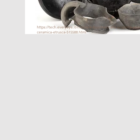
https://tech.everyeye.it/notizie/e-bucchero-alla-scoperta-anti
ceramica-etrusca-515588.html