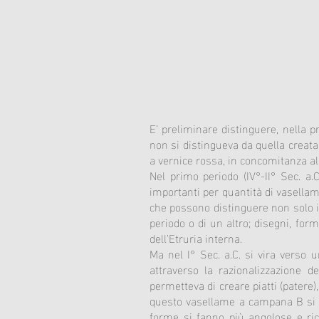
E’ preliminare distinguere, nella p
non si distingueva da quella creata i
a vernice rossa, in concomitanza al
Nel primo periodo (IV°-II° Sec. a.
importanti per quantità di vasellame
che possono distinguere non solo i p
periodo o di un altro; disegni, form
dell’Etruria interna.
Ma nel I° Sec. a.C. si vira verso
attraverso la razionalizzazione 
permetteva di creare piatti (patere),
questo vasellame a campana B si di
forme si fanno più angolose e ric