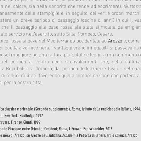
 nel colore, sia nella sonorità che tende ad esprimere), piuttosto
neamente delle stampiglie e, in seguito, dei veri e propri marchi
sterà un breve periodo di passaggio (decine di anni) in cui il v
che il passaggio alla base rossa sia stata stimolata da artigian
to servizio nell’esercito, sotto Silla, Pompeo, Cesare.
ice rossa si deve nel Mediterraneo occidentale ad
Arezzo
e, come 
r quella a vernice nera. I vantaggi erano innegabili: si passava da 
peso) maggiore ad una fattura più sottile e leggera ma non meno r
uel periodo al centro degli sconvolgimenti che, nella cultura
a Repubblica all’Impero; dal periodo delle Guerre Civili – nel qua
 di reduci militari, favorendo quella contaminazione che porterà all
i per la nostra città.
ntica classica e orientale (Secondo supplemento), Roma, Istituto della enciclopedia italiana, 1994.
n ; New York, Routledge, 1997
etrusca, Firenze, Giunti, 1999
nde Étrusque entre Orient et Occident; Roma, L'Erma di Bretschneider, 2017
nera di Arezzo, su Arezzo nell’antichità, Accademia Petrarca di lettere, arti e scienze, Arezzo