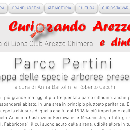
RA
GRANDI ARETINI
ATT. MOTORIA
CULTURA
CURIOSITA' VARI
a di Lions Club Arezzo Chimera
Parco Pertini
ppa delle specie arboree prese
a cura di Anna Bartolini e Roberto Cecchi
 il più grande ma oggi il più frequentato parco cittadino, anche 
pandersi abitato, in una area in principio piuttosto periferica. E’ s
opo la chiusura di quella che fu dal 1906 la più importante realt
ietà Anonima Costruzioni Ferroviarie e Meccaniche’, a tutti gli
Fabbricone”; il cui suono acuto della sirena, udibile allora in tut