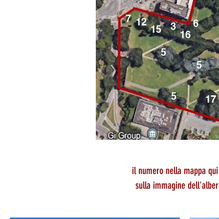
7
12
6
3
15
16
5
5
5
17
il numero nella mappa qui
sulla immagine dell'alber