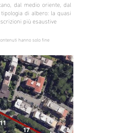
ano, dal medio oriente, dal
tipologia di albero: la quasi
scrizioni più esaustive
contenuti hanno solo fine
11
17