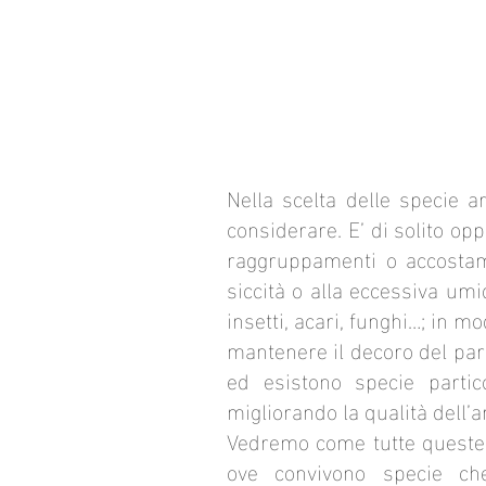
Nella scelta delle specie a
considerare. E’ di solito op
raggruppamenti o accostame
siccità o alla eccessiva umi
insetti, acari, funghi…; in m
mantenere il decoro del parco
ed esistono specie partic
migliorando la qualità dell’ar
Vedremo come tutte queste v
ove convivono specie che