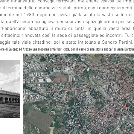
uivano innanzitutto convogli ferroviari, ma anche velivoli da imp
 con il termine delle commesse statali, prima, con i danneggiamenti
ivamente nel 1983, dopo che aveva già lasciato la vasta sede de
sta quell’azienda accoglieva nei suoi vasti spazi gli aretini per se
Fabbricone’, abbattuto il muro di cinta, in quella vasta area 
cittadino; rinnovata così la sede di passeggiate ed incontri. Fu
ggia tale viale cittadino; poi è stato intitolato a Sandro Pertin
tiere di Saione: ad Arezzo una moderna città fuori città, con il vanto di una storia antica" di Anna Bartoli