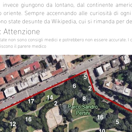
 invece giungono da lontano, dal continente americ
o oriente. Sempre accennando alle curiosità di ogni 
sono state desunte da Wikipedia, cui si rimanda per de
: Attenzione
rtate non sono consigli medici e potrebbero non essere accurate. I 
iscono il parere medico
5
6
2
14
8
17
2
16
16
5
12
10