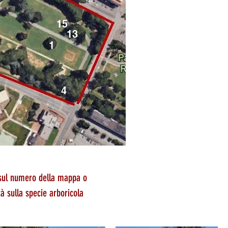
15
13
1
4
 sul numero della mappa o
à sulla specie arboricola