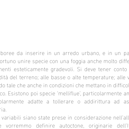
rboree da inserire in un arredo urbano, e in un pa
portuno unire specie con una foggia anche molto diff
nti esteticamente gradevoli. Si deve tener conto di
dità del terreno; alle basse o alte temperature; alle v
odo tale che anche in condizioni che mettano in diffic
. Esistono poi specie ‘melliflue’, particolarmente ama
olarmente adatte a tollerare o addirittura ad as
ia.
ariabili siano state prese in considerazione nell’all
 vorremmo definire autoctone, originarie dell’