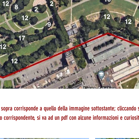
12
2
8
2
12
12
12
9
17
12
12
 sopra corrisponde a quello della immagine sottostante; cliccando
o corrispondente, si va ad un pdf con alcune informazioni e curiosit