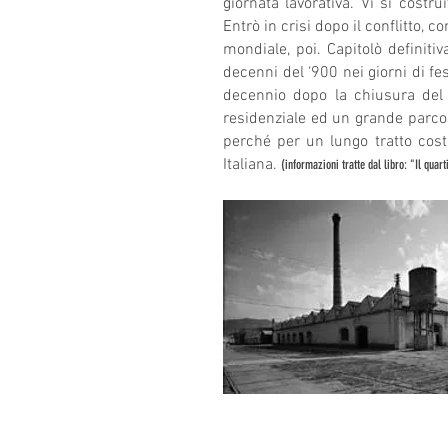
giornata lavorativa. Vi si costr
Entrò in crisi dopo il conflitto,
mondiale, poi. Capitolò definit
decenni del ‘900 nei giorni di fe
decennio dopo la chiusura del ‘
residenziale ed un grande parco 
perché per un lungo tratto coste
Italiana.
(informazioni tratte dal libro: "Il quar