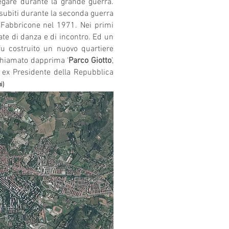
iegare durante la grande guerra.
 subiti durante la seconda guerra
l Fabbricone nel 1971. Nei primi
rate di danza e di incontro. Ed un
fu costruito un nuovo quartiere
 chiamato dapprima ‘
Parco Giotto
’,
i, ex Presidente della Repubblica
ni)