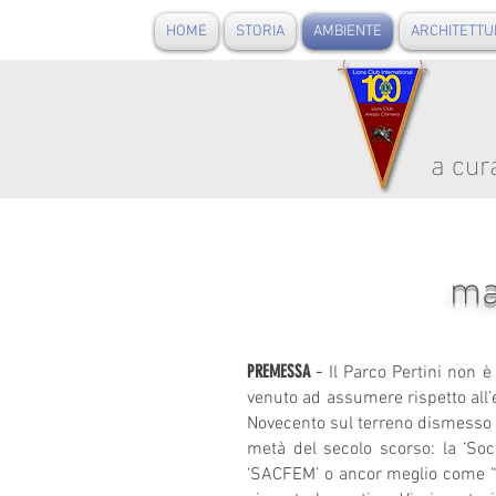
HOME
STORIA
AMBIENTE
ARCHITETTU
a cur
ma
-
PREMESSA
Il Parco Pertini non è
venuto ad assumere rispetto all’es
Novecento sul terreno dismesso d
metà del secolo scorso: la ‘Soc
‘SACFEM’ o ancor meglio come “Il 