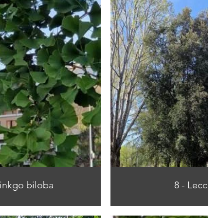
Ginkgo biloba
8 - Leccio