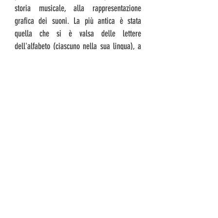
storia musicale, alla rappresentazione
grafica dei suoni. La più antica è stata
quella che si è valsa delle lettere
dell'alfabeto (ciascuno nella sua lingua), a
ognuna delle quali si è fatto corrispondere
un suono determinato. La seconda maniera
è stata quella dell'uso di segni
convenzionali, maniera assai più complicata
della precedente e che, in generale, ha
avuto bisogno che il significato dei suoi
segni fosse chiarito da altri segni tratti,
talvolta, dalla prima maniera. La terza
maniera è, infine, quella dei numeri che è
stata adoperata, in specie, per la
rappresentazione delle musiche strumentali
(organo, cembalo, liuto), a sé oppure con
l'ausilio di altri simboli (v. intavolatura).