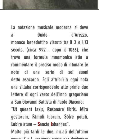
La notazione musicale moderna si deve
a
Guido d'Arezzo
,
monaco
benedettino
vissuto tra il
X
e l'
XI
secolo
, (circa 992 - dopo il 1033), che
trovò una formula mnemonica atta a
rammentare il preciso modo di intonare le
note di una serie di sei suoni
detto
esacordo
. Egli attribuì a ogni nota
una sillaba corrispondente alle prime due
lettere di ogni verso dell'inno gregoriano
a
San Giovanni Battista
di
Paolo Diacono
:
“
Ut
queant laxis,
Re
sonare fibris,
Mi
ra
gestorum,
Fa
muli tuorum,
Sol
ve poluti,
La
bire atum –
S
ancte
I
ohannes”.
Molto più tardi le due iniziali dell'ultimo