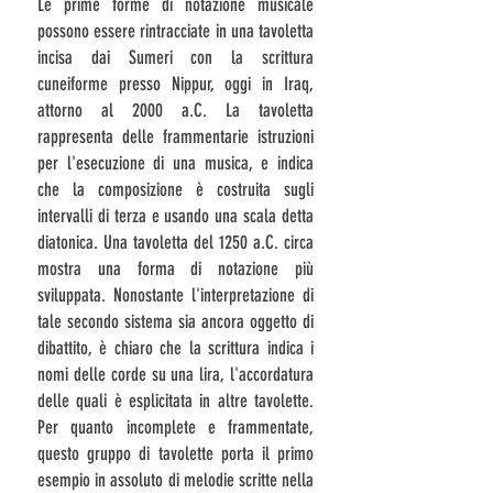
Le prime forme di notazione musicale
possono essere rintracciate in una tavoletta
incisa dai
Sumeri
con la
scrittura
cuneiforme
presso
Nippur
, oggi in
Iraq
,
attorno al 2000 a.C. La tavoletta
rappresenta delle frammentarie istruzioni
per l'esecuzione di una musica, e indica
che la composizione è costruita sugli
intervalli di terza e usando una
scala detta
diatonica
. Una tavoletta del 1250 a.C. circa
mostra una forma di notazione più
sviluppata. Nonostante l'interpretazione di
tale secondo sistema sia ancora oggetto di
dibattito, è chiaro che la scrittura indica i
nomi delle corde su una
lira
, l'accordatura
delle quali è esplicitata in altre tavolette.
Per quanto incomplete e frammentate,
questo gruppo di tavolette porta il primo
esempio in assoluto di
melodie
scritte nella