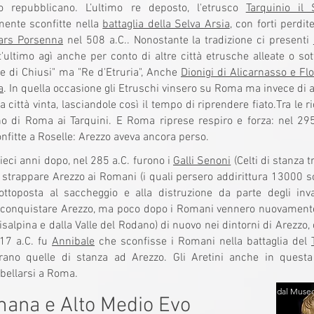
 repubblicano. L’ultimo re deposto, l'etrusco
Tarquinio il
mente sconfitte nella
battaglia della Selva Arsia
, con forti perdi
ars Porsenna
nel 508 a.C.. Nonostante la tradizione ci presenti
'ultimo agì anche per conto di altre città etrusche alleate o s
 di Chiusi" ma "Re d'Etruria", Anche
Dionigi di Alicarnasso e Fl
a
. In quella occasione gli Etruschi vinsero su Roma ma invece di app
a città vinta, lasciandole così il tempo di riprendere fiato.Tra le
o di Roma ai Tarquini. E Roma riprese respiro e forza: nel 295
nfitte a Roselle: Arezzo aveva ancora perso.
ieci anni dopo, nel 285 a.C. furono i
Galli Senoni
(Celti di stanza t
 strappare Arezzo ai Romani (i quali persero addirittura 13000 sold
ottoposta al saccheggio e alla distruzione da parte degli i
iconquistare Arezzo, ma poco dopo i Romani vennero nuovamente
isalpina e dalla Valle del Rodano) di nuovo nei dintorni di Arezzo
17 a.C. fu
Annibale
che sconfisse i Romani nella battaglia del
rano quelle di stanza ad Arezzo. Gli Aretini anche in questa
ibellarsi a Roma.
dal Museo
ana e Alto Medio Evo