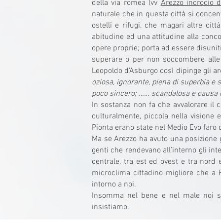
della via romea (vv
Arezzo incrocio de
naturale che in questa città si concentr
ostelli e rifugi, che magari altre cit
abitudine ed una attitudine alla concor
opere proprie; porta ad essere disuniti;
superare o per non soccombere alle a
Leopoldo d'Asburgo così dipinge gli are
oziosa, ignorante, piena di superbia e
poco sincero; …… scandalosa e causa di
In sostanza non fa che avvalorare il c
culturalmente, piccola nella visione 
Pionta erano state nel Medio Evo faro d
Ma se Arezzo ha avuto una posizione g
genti che rendevano all’interno gli int
centrale, tra est ed ovest e tra nord
microclima cittadino migliore che a F
intorno a noi.
Insomma nel bene e nel male noi sia
insistiamo.