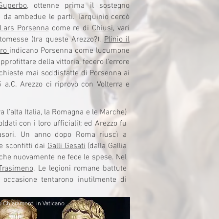
 Superbo
, ottenne prima il sostegno
te da ambedue le parti. Tarquinio cercò
Lars Porsenna
come re di
Chiusi
, vari
ottomesse (tra queste Arezzo?).
Plinio il
oro
indicano Porsenna come lucumone
rofittare della vittoria, fecero l’errore
 richieste mai soddisfatte di Porsenna ai
 a.C. Arezzo ci riprovò con Volterra e
ra l’alta Italia, la Romagna e le Marche)
ati con i loro ufficiali); ed Arezzo fu
nvasori. Un anno dopo Roma riuscì a
 sconfitti dai
Galli Gesati
(dalla Gallia
, che nuovamente ne fece le spese. Nel
Trasimeno
. Le legioni romane battute
 occasione tentarono inutilmente di
 Chiaramonti in Vaticano