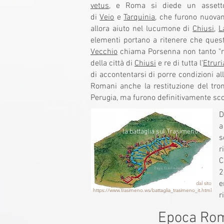
vetus
, e Roma si diede un assetto
di
Veio
e
Tarquinia
, che furono nuova
allora aiuto nel lucumone di
Chiusi
,
L
elementi portano a ritenere che quest
Vecchio
chiama Porsenna non tanto "re
della città di
Chiusi
e re di tutta l'
Etruri
di accontentarsi di porre condizioni all
Romani anche la restituzione del tron
Perugia, ma furono definitivamente sco
D
a
la battaglia sul Trasimeno
s
r
C
2
e
dal sito
https://www.trasimeno.ws/battaglia_trasimeno_it.html
r
Epoca Rom