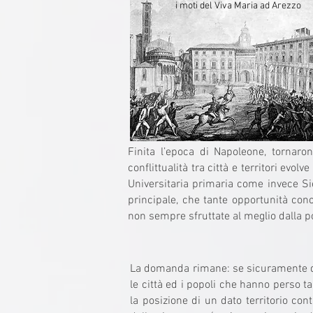
i moti del Viva Maria ad Arezzo
Finita l’epoca di Napoleone, tornaron
conflittualità tra città e territori ev
Universitaria primaria come invece Sie
principale, che tante opportunità conc
non sempre sfruttate al meglio dalla pol
La domanda rimane: se sicuramente qua
le città ed i popoli che hanno perso t
la posizione di un dato territorio cont