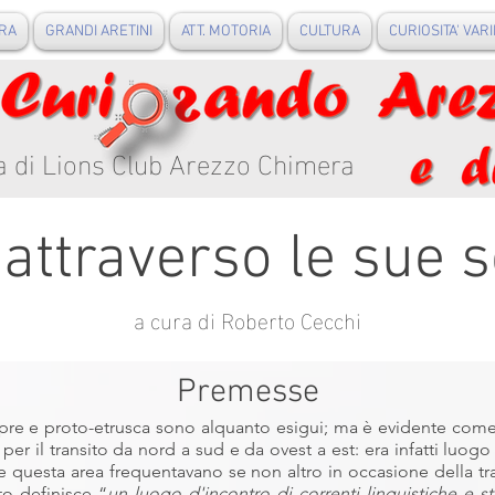
RA
GRANDI ARETINI
ATT. MOTORIA
CULTURA
CURIOSITA' VARI
a di Lions Club Arezzo Chimera
attraverso le sue s
a cura di Roberto Cecchi
Premesse
re e proto-etrusca sono alquanto esigui; ma è evidente come f
er il transito da nord a sud e da ovest a est: era infatti luogo
che questa area frequentavano se non altro in occasione della 
o definisce “
un luogo d'incontro di correnti linguistiche e sto