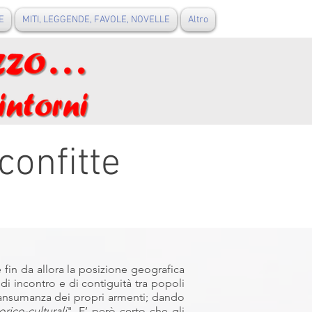
E
MITI, LEGGENDE, FAVOLE, NOVELLE
Altro
confitte
in da allora la posizione geografica
 di incontro e di contiguità tra popoli
transumanza dei propri armenti; dando
rico-culturali
". E’ però certo che gli