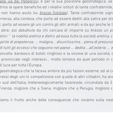
lle vie dei Pellegrini
), è per la sua posizione geostrategica; s
ino le opere benefiche ed i relativi istituti di tante confraternite
tà non hanno avuto (vv.
Arezzo Solidale
). Tante confraternite sig
renza, alla contesa, che porta ad essere dediti alla satira per dis
 porta ad essere gli uni contro gli altri armati; e da qui anche le 
ltre; poi abbattute da chi cercava di imporre su Arezzo un pot
tini: “
la nobiltà aretina e dietro ad essa tutta la società aretina,
 spirito di prepotenza; … maligna… disunitissima… piena di presunz
 tutti gli eccessi che seguono nel paese … dedita …all’osterie, … e
oncetto dantesco di botoli ringhiosi e la visione di una società, 
e provinciale negli interessi… molto lontana da quel periodo in 
i luce per tutta l’Europa.
eostrategica che la faceva ambire da più fazioni esterne; ed al c
eressi degli uni in competizione con quelle di altri cittadini, ha 
 e sud dell'Italia, metereologicamente favorevole, circondata da
irenze, migliore che a Siena, migliore che a Perugia, migliore ch
mo il frutto anche delle conseguenze che viviamo sulla nostra 