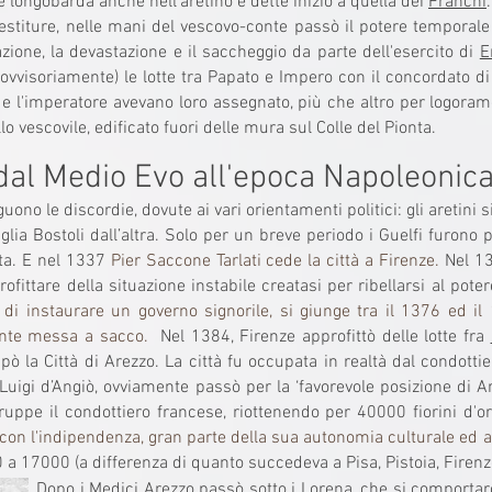
 longobarda anche nell’aretino e dette inizio a quella dei
Franchi
.
nvestiture, nelle mani del vescovo-conte passò il potere temporal
ione, la devastazione e il saccheggio da parte dell'esercito di
E
vvisoriamente) le lotte tra Papato e Impero con il concordato di
 e l'imperatore avevano loro assegnato, più che altro per logorame
lo vescovile, edificato fuori delle mura sul Colle del Pionta.
dal Medio Evo all'epoca Napoleonic
no le discordie, dovute ai vari orientamenti politici: gli aretini si
iglia Bostoli dall’altra. Solo per un breve periodo i Guelfi furono 
ita. E nel 1337
Pier Saccone Tarlati cede la città a Firenze.
Nel 1
pprofittare della situazione instabile creatasi per ribellarsi al pot
vi di instaurare un governo signorile, si giunge tra il 1376 ed i
mente messa a sacco.
Nel 1384, Firenze approfittò delle lotte fra
upò la Città di Arezzo. La città fu occupata in realtà dal condott
e Luigi d’Angiò, ovviamente passò per la ‘favorevole posizione di 
ruppe il condottiero francese, riottenendo per 40000 fiorini d'or
con l'indipendenza, gran parte della sua autonomia culturale ed ar
a 17000 (a differenza di quanto succedeva a Pisa, Pistoia, Firenz
Dopo i Medici Arezzo passò sotto i Lorena, che si comporta