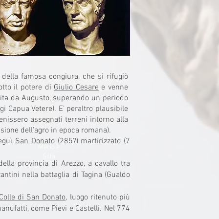
o della famosa congiura, che si rifugiò
tto il potere di
Giulio Cesare
e venne
vorita da Augusto, superando un periodo
gi Capua Vetere). E’ peraltro plausibile
enissero assegnati terreni intorno alla
isione dell’agro in epoca romana).
seguì
San Donato
(285?) martirizzato (7
Mario e
Silla
ella provincia di Arezzo, a cavallo tra
antini nella battaglia di Tagina (Gualdo
Colle di San Donato
, luogo ritenuto più
anufatti, come Pievi e Castelli. Nel 774