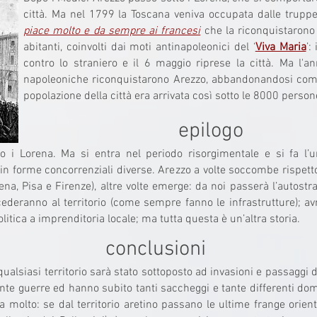
città. Ma nel 1799 la Toscana veniva occupata dalle trupp
piace molto e da sempre ai francesi
che la riconquistarono 
abitanti, coinvolti dai moti antinapoleonici del ‘
Viva Maria
’:
contro lo straniero e il 6 maggio riprese la città. Ma l'
napoleoniche riconquistarono Arezzo, abbandonandosi come 
popolazione della città era arrivata così sotto le 8000 person
epilogo
o i Lorena. Ma si entra nel periodo risorgimentale e si fa l’uni
olve in forme concorrenziali diverse. Arezzo a volte soccombe rispet
na, Pisa e Firenze), altre volte emerge: da noi passerà l’autostr
ederanno al territorio (come sempre fanno le infrastrutture); avr
itica a imprenditoria locale; ma tutta questa è un’altra storia.
conclusioni
lsiasi territorio sarà stato sottoposto ad invasioni e passaggi 
ante guerre ed hanno subito tanti saccheggi e tante differenti do
a molto: se dal territorio aretino passano le ultime frange orienta