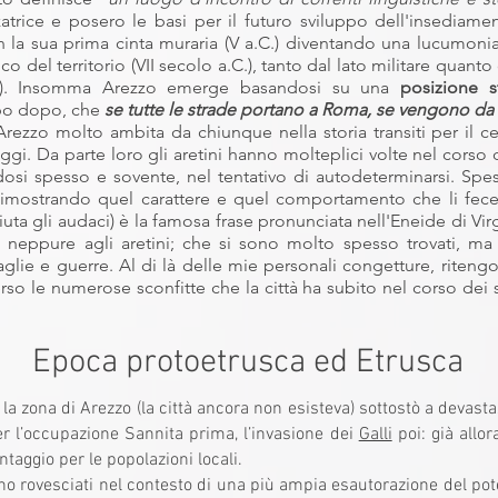
atrice e posero le basi per il futuro sviluppo dell'insediamen
 la sua prima cinta muraria (V a.C.) diventando una lucumonia.
ico del territorio (VII secolo a.C.), tanto dal lato militare quan
trofe). Insomma Arezzo emerge basandosi su una
posizione 
empo dopo, che
se tutte le strade portano a Roma, se vengono d
rezzo molto ambita da chiunque nella storia transiti per il cent
gi. Da parte loro gli aretini hanno molteplici volte nel corso d
andosi spesso e sovente, nel tentativo di autodeterminarsi. Spe
; dimostrando quel carattere e quel comportamento che li fece 
iuta gli audaci) è la famosa frase pronunciata nell'Eneide di Virg
neppure agli aretini; che s
i sono molto spesso trovati, ma a
aglie e guerre. Al di là delle mie personali congetture, ritengo
raverso le numerose sconfitte che la città ha subito nel corso de
Epoca protoetrusca ed Etrusca
la zona di Arezzo (la città ancora non esisteva) sottostò a devas
per l’occupazione Sannita prima, l’invasione dei
Galli
poi: già allor
taggio per le popolazioni locali.
no rovesciati nel contesto di una più ampia esautorazione del pote