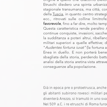
Etruschi diedero una spinta urbanizz
stagionale transumanza, ma città, con
della
Tuscia
, in quanto centro strateg
ecc., ritrovati sulle colline limi
favorevole
, fino a far dire, molto t
Questa caratteristica rende peraltro A
continue conquiste, invasioni, saccheg
la sudditanza a poteri altrui, ribell
militari superiori a quelle effettive
"
Audentes fortuna iuvat"
(la fortuna a
Enea in duello. E non porterà bene 
sbagliata della storia, perdendo batt
analisi della storia aretina vista att
conseguenze alla popolazione.
Già in epoca pre o protoetrusca, anche 
gli abitanti subirono rovesci militari 
diventerà Arezzo, si tramutò in uno svan
Nel 509 a.C. i re etruschi di Roma furo