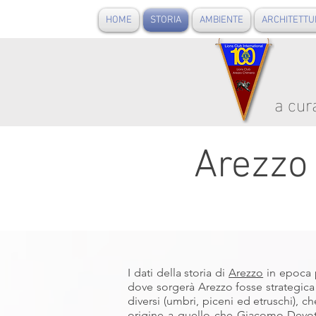
HOME
STORIA
AMBIENTE
ARCHITETTU
a cur
Arezzo 
I dati della storia di
Arezzo
in epoca p
dove sorgerà Arezzo fosse strategica p
diversi (umbri, piceni ed etruschi), 
origine a quello che Giacomo Devot