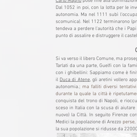
Carlo Magno
pose fine alla dominazione
Dal 1052 in poi, con la lotta per le i
autonomia. Ma nel 1111 subì l'occupaz
scomunica). Nel 1122 terminarono (pro
tendeva a perdere l'autorità che i Papi
punto di assalire e distruggere il castel
Si va verso il libero Comune, ma proseguo
Tarlati da una parte, Guelfi con la fam
con i ghibellini: Sappiamo come è fin
il
Duca di Atene
, gli aretini vollero a
autonomia.;
ma falliti diversi tentati
durante la quale la città è ripetuta
conquista del trono di Napoli, e riocc
sceso in Italia con la scusa di aiutar
nuovo) la Città. In seguito Firenze cor
Medici la popolazione di Arezzo
perse, 
la sua popolazione si ridusse da 22000 