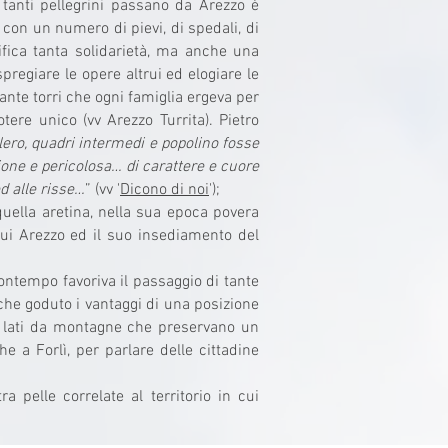
e tanti pellegrini passano da Arezzo è
, con un numero di pievi, di spedali, di
nifica tanta solidarietà, ma anche una
pregiare le opere altrui ed elogiare le
tante torri che ogni famiglia ergeva per
ere unico (vv Arezzo Turrita). Pietro
 clero, quadri intermedi e popolino fosse
ione e pericolosa… di carattere e cuore
d alle risse…
” (vv '
Dicono di noi
');
quella aretina, nella sua epoca povera
cui Arezzo ed il suo insediamento del
ontempo favoriva il passaggio di tante
anche goduto i vantaggi di una posizione
 3 lati da montagne che preservano un
e a Forlì, per parlare delle cittadine
pelle correlate al territorio in cui