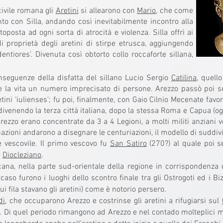
civile romana gli
Aretini
si allearono con
Mario
, che come
to con Silla, andando così inevitabilmente incontro alla
posta ad ogni sorta di atrocità e violenza. Silla offrì ai
di proprietà degli aretini di stirpe etrusca, aggiungendo
fidentiores’. Divenuta così obtorto collo roccaforte sillana,
seguenze della disfatta del sillano Lucio Sergio
Catilina
, quell
e la vita un numero imprecisato di persone. Arezzo passò poi so
etini ‘iulienses’; fu poi, finalmente, con Gaio Cilnio Mecenate fa
, divenendo la terza città italiana, dopo la stessa Roma e Capua (og
rezzo erano concentrate da 3 a 4 Legioni, a molti militi anziani v
nazioni andarono a disegnare le centuriazioni, il modello di suddiv
 vescovile. Il primo vescovo fu
San Satiro
(270?) al quale poi 
i
Diocleziano
.
ana, nella parte sud-orientale della regione in corrispondenza d
o furono i luoghi dello scontro finale tra gli Ostrogoti ed i Biz
cui fila stavano gli aretini) come è notorio persero.
di
, che occuparono Arezzo e costrinse gli aretini a rifugiarsi sul
o. Di quel periodo rimangono ad Arezzo e nel contado molteplici m