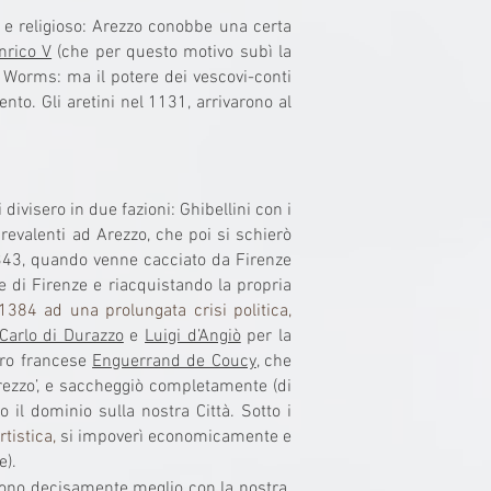
e e religioso: Arezzo conobbe una certa
nrico V
(che per questo motivo subì la
 Worms: ma il potere dei vescovi-conti
nto. Gli aretini nel 1131, arrivarono al
a
 divisero in due fazioni: Ghibellini con i
prevalenti ad Arezzo, che poi si schierò
343, quando venne cacciato da Firenze
ere di Firenze e riacquistando la propria
l 1384 ad una prolungata crisi politica,
Carlo di Durazzo
e
Luigi d’Angiò
per la
iero francese
Enguerrand de Coucy
, che
Arezzo’, e saccheggiò completamente (di
o il dominio sulla nostra Città. Sotto i
tistica,
si impoverì economicamente e
e).
rono decisamente meglio con la nostra