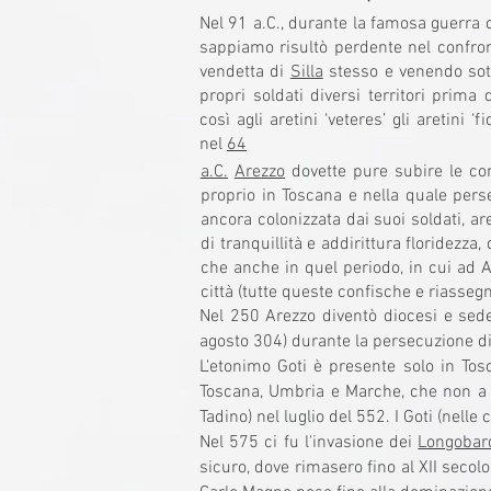
Nel 91 a.C., durante la famosa guerra 
sappiamo risultò perdente nel confron
vendetta di
Silla
stesso e venendo sotto
propri soldati diversi territori prima 
così agli aretini ‘veteres’ gli aretini ‘
nel
64
a.C.
Arezzo
dovette pure subire le con
proprio in Toscana e nella quale pers
ancora colonizzata dai suoi soldati, ar
di tranquillità e addirittura floridezza
che anche in quel periodo, in cui ad A
città (tutte queste confische e riasseg
Nel 250 Arezzo diventò diocesi e sede
agosto 304) durante la persecuzione d
L'etonimo Goti è presente solo in Tosc
Toscana, Umbria e Marche, che non a cas
Tadino) nel luglio del 552. I Goti (nelle 
Nel 575 ci fu l'invasione dei
Longobar
sicuro, dove rimasero fino al XII secol