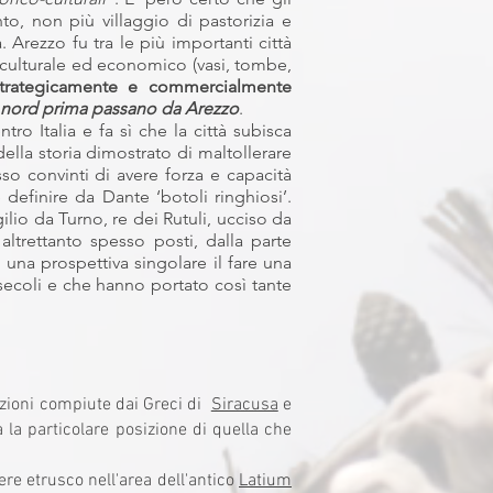
to, non più villaggio di pastorizia e
 Arezzo fu tra le più importanti città
to culturale ed economico (vasi, tombe,
strategicamente e commercialmente
a nord prima passano da Arezzo
.
ro Italia e fa sì che la città subisca
ella storia dimostrato di maltollerare
sso convinti di avere forza e capacità
definire da Dante ‘botoli ringhiosi’.
ilio da Turno, re dei Rutuli, ucciso da
ltrettanto spesso posti, dalla parte
 una prospettiva singolare il fare una
i secoli e che hanno portato così tante
tazioni compiute dai Greci di
Siracusa
e
a la particolare posizione di quella che
re etrusco nell'area dell'antico
Latium