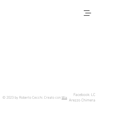
Facebook: LC
© 2023 by Roberto Cecchi. Creato con
Wix
Arezzo Chimera